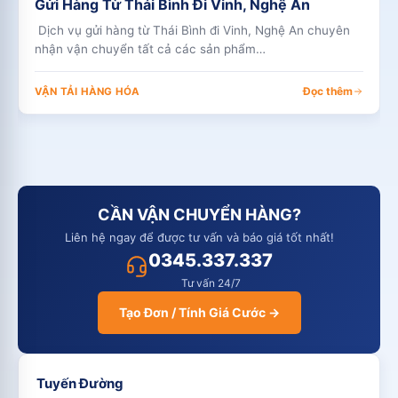
Gửi Hàng Từ Thái Bình Đi Vinh, Nghệ An
Dịch vụ gửi hàng từ Thái Bình đi Vinh, Nghệ An chuyên
nhận vận chuyển tất cả các sản phẩm…
Đọc thêm
VẬN TẢI HÀNG HÓA
CẦN VẬN CHUYỂN HÀNG?
Liên hệ ngay để được tư vấn và báo giá tốt nhất!
0345.337.337
Tư vấn 24/7
Tạo Đơn / Tính Giá Cước →
Tuyến Đường