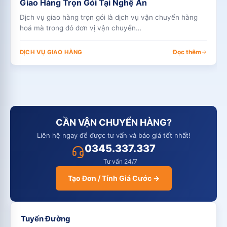
Giao Hàng Trọn Gói Tại Nghệ An
Dịch vụ giao hàng trọn gói là dịch vụ vận chuyển hàng
hoá mà trong đó đơn vị vận chuyển…
Đọc thêm
DỊCH VỤ GIAO HÀNG
CẦN VẬN CHUYỂN HÀNG?
Liên hệ ngay để được tư vấn và báo giá tốt nhất!
0345.337.337
Tư vấn 24/7
Tạo Đơn / Tính Giá Cước →
Tuyến Đường