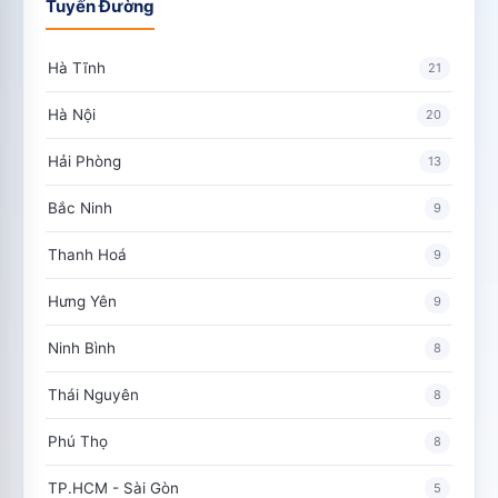
Tuyến Đường
Hà Tĩnh
21
Hà Nội
20
Hải Phòng
13
Bắc Ninh
9
Thanh Hoá
9
Hưng Yên
9
Ninh Bình
8
Thái Nguyên
8
Phú Thọ
8
TP.HCM - Sài Gòn
5