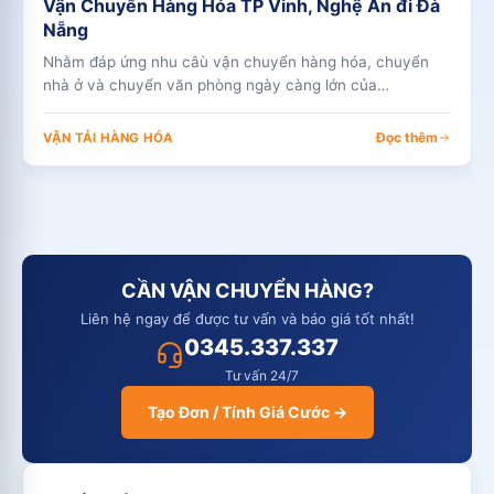
Vận Chuyển Hàng Hóa TP Vinh, Nghệ An đi Đà
Nẵng
Nhằm đáp ứng nhu câù vận chuyển hàng hóa, chuyển
nhà ở và chuyển văn phòng ngày càng lớn của…
Đọc thêm
VẬN TẢI HÀNG HÓA
CẦN VẬN CHUYỂN HÀNG?
Liên hệ ngay để được tư vấn và báo giá tốt nhất!
0345.337.337
Tư vấn 24/7
Tạo Đơn / Tính Giá Cước →