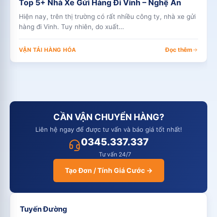
Top 5+ Nhà Xe Gửi Hàng Đi Vinh – Nghệ An
Hiện nay, trên thị trường có rất nhiều công ty, nhà xe gửi
hàng đi Vinh. Tuy nhiên, do xuất…
Đọc thêm
VẬN TẢI HÀNG HÓA
CẦN VẬN CHUYỂN HÀNG?
Liên hệ ngay để được tư vấn và báo giá tốt nhất!
0345.337.337
Tư vấn 24/7
Tạo Đơn / Tính Giá Cước →
Tuyến Đường