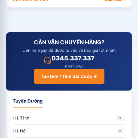
CẦN VẬN CHUYỂN HÀNG?
Liên hệ ngay để được tư vấn và báo giá tốt nhất!
0345.337.337
Tư vấn 24/7
Tạo Đơn / Tính Giá Cước →
Tuyến Đường
Hà Tĩnh
20
Hà Nội
19