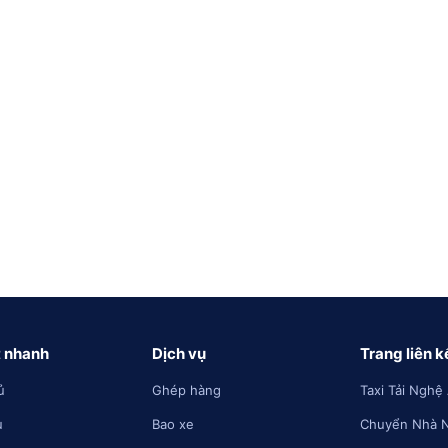
t nhanh
Dịch vụ
Trang liên k
ủ
Ghép hàng
Taxi Tải Nghệ
u
Bao xe
Chuyển Nhà 