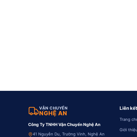
Liên kế
VẬN CHUYỂN
NGHỆ AN
Trang ch
Công Ty TNHH Vận Chuyển Nghệ An
Giới thiệ
41 Nguyễn Du, Trường Vinh, Nghệ An