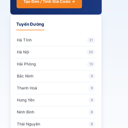
Tạo Đơn / Tính Giá Cước →
Tuyến Đường
Hà Tĩnh
21
Hà Nội
20
Hải Phòng
13
Bắc Ninh
9
Thanh Hoá
9
Hưng Yên
9
Ninh Bình
8
Thái Nguyên
8