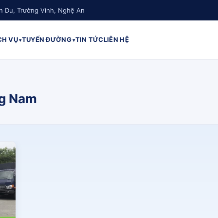
n Du, Trường Vinh, Nghệ An
CH VỤ
TUYẾN ĐƯỜNG
TIN TỨC
LIÊN HỆ
ng Nam