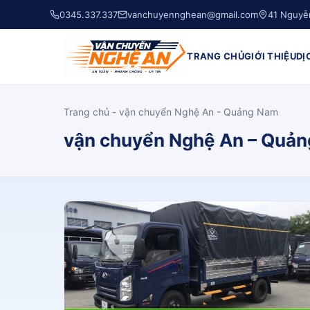
0345.337.337
vanchuyennghean@gmail.com
41 Nguyễ
TRANG CHỦ
GIỚI THIỆU
DỊ
Trang chủ
-
vận chuyển Nghệ An - Quảng Nam
vận chuyển Nghệ An – Quả