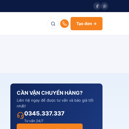
Tạo đơn →
CẦN VẬN CHUYỂN HÀNG?
Liên hệ ngay để được tư vấn và báo giá tốt
nhất!
0345.337.337
Tư vấn 24/7