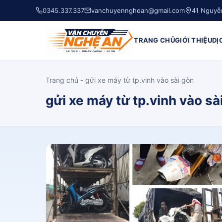
0345.337.337
vanchuyennghean@gmail.com
41 Nguyễ
TRANG CHỦ
GIỚI THIỆU
DỊ
Trang chủ
-
gửi xe máy từ tp.vinh vào sài gòn
gửi xe máy từ tp.vinh vào sà