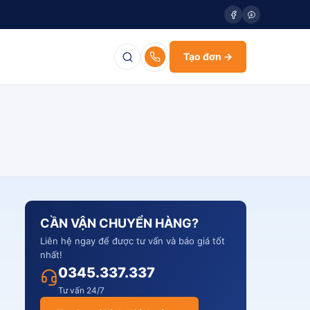
Tạo đơn →
CẦN VẬN CHUYỂN HÀNG?
Liên hệ ngay để được tư vấn và báo giá tốt
nhất!
0345.337.337
Tư vấn 24/7