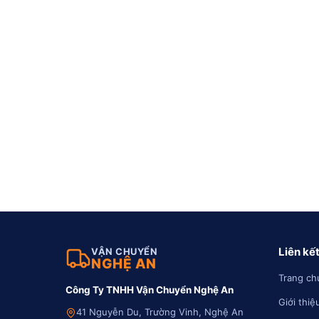
Liên kế
VẬN CHUYỂN
NGHỆ AN
Trang ch
Công Ty TNHH Vận Chuyển Nghệ An
Giới thiệ
41 Nguyễn Du, Trường Vinh, Nghệ An