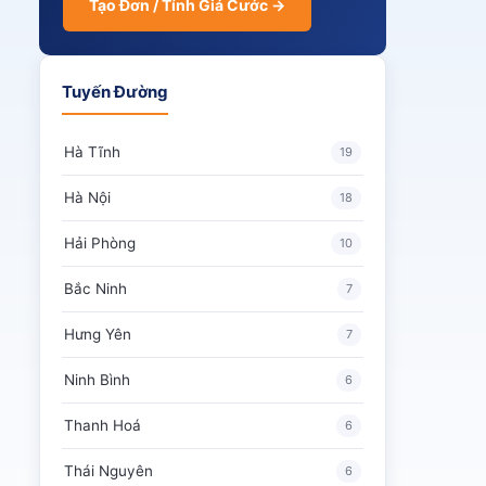
Tạo Đơn / Tính Giá Cước →
Tuyến Đường
Hà Tĩnh
19
Hà Nội
18
Hải Phòng
10
Bắc Ninh
7
Hưng Yên
7
Ninh Bình
6
Thanh Hoá
6
Thái Nguyên
6