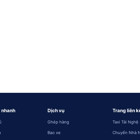
t nhanh
Dịch vụ
Trang liên k
ủ
Ghép hàng
Taxi Tải Nghệ
u
Bao xe
Chuyển Nhà 