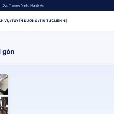
n Du, Trường Vinh, Nghệ An
CH VỤ
TUYẾN ĐƯỜNG
TIN TỨC
LIÊN HỆ
i gòn