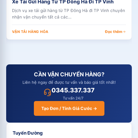
Xe Tải Gửi Hàng Từ TP Đông Hà Đi TP Vinh
Dịch vụ xe tải gửi hàng từ TP Đông Hà đi TP Vinh chuyên
nhận vận chuyển tất cả các…
Đọc thêm
VẬN TẢI HÀNG HÓA
CẦN VẬN CHUYỂN HÀNG?
Liên hệ ngay để được tư vấn và báo giá tốt nhất!
0345.337.337
Tư vấn 24/7
Tạo Đơn / Tính Giá Cước →
Tuyến Đường