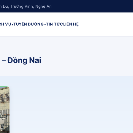
n Du, Trường Vinh, Nghệ An
CH VỤ
TUYẾN ĐƯỜNG
TIN TỨC
LIÊN HỆ
 – Đồng Nai