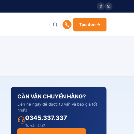
Tạo đơn →
CẦN VẬN CHUYỂN HÀNG?
Liên hệ ngay để được tư vấn và báo giá tốt
nhất!
0345.337.337
Tư vấn 24/7