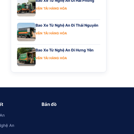
Bao Xe Từ Nghệ An Đi Hải Phòng
VẬN TẢI HÀNG HÓA
Bao Xe Từ Nghệ An Đi Thái Nguyên
VẬN TẢI HÀNG HÓA
Bao Xe Từ Nghệ An Đi Hưng Yên
VẬN TẢI HÀNG HÓA
ết
Bản đồ
 An
Nghệ An