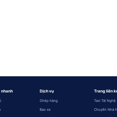
t nhanh
Dịch vụ
Trang liên k
ủ
Ghép hàng
Taxi Tải Nghệ
u
Bao xe
Chuyển Nhà 