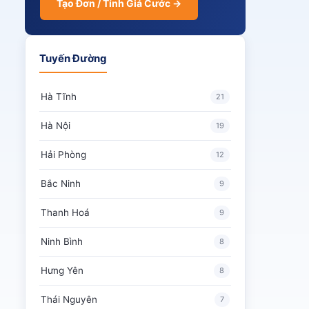
Tạo Đơn / Tính Giá Cước →
Tuyến Đường
Hà Tĩnh
21
Hà Nội
19
Hải Phòng
12
Bắc Ninh
9
Thanh Hoá
9
Ninh Bình
8
Hưng Yên
8
Thái Nguyên
7