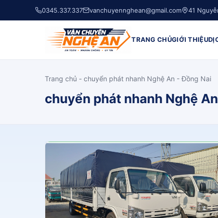
0345.337.337
vanchuyennghean@gmail.com
41 Nguyễ
TRANG CHỦ
GIỚI THIỆU
DỊ
Trang chủ
-
chuyển phát nhanh Nghệ An - Đồng Nai
chuyển phát nhanh Nghệ An